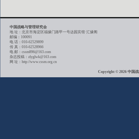
中国战略与管理研究会
地 址：北京市海淀区福缘门路甲一号达园宾馆·汇缘阁
邮编：100091
电 话：010-62529899
传 真：010-62528966
电 邮：cssm896@163.com
杂志投稿：zlyglwk@163.com
网 址：http://www.cssm.org.cn
Copyright © 202