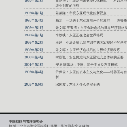
1995年第1期
董正华：小农制与东亚现代化模式——对台湾地
农业制度的考察
1995年第1期
若菜隆：审视东亚现代化的新视点
1995年第4期
易水：一场关于东亚发展评价的激辩——克鲁格
1998年第1期
朱文晖 王玉清：东亚金融危机与世界经济新格
1998年第1期
李铁映：东亚正在改变世界格局
1998年第2期
王建：亚洲金融风暴与98年我国宏观经济的基
1998年第2期
朱文晖：东亚经济危机后的世界经济新秩序
2000年第4期
时殷弘：安全两难与东亚区域安全体制的必要
2001年第1期
安戈 陈佩华：中国、组合主义及东亚模式
1995年第4期
尹保云：东亚的资本主义与文化——对韩国与台
析
2003年第6期
宋国友：东亚为什么是安全的
中国战略与管理研究会
地 址：北京市海淀区福缘门路甲一号达园宾馆·汇缘阁