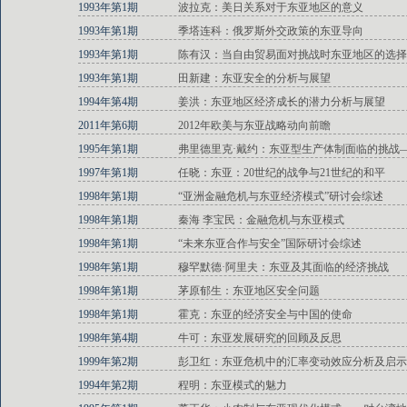
1993年第1期
波拉克：美日关系对于东亚地区的意义
1993年第1期
季塔连科：俄罗斯外交政策的东亚导向
1993年第1期
陈有汉：当自由贸易面对挑战时东亚地区的选择
1993年第1期
田新建：东亚安全的分析与展望
1994年第4期
姜洪：东亚地区经济成长的潜力分析与展望
2011年第6期
2012年欧美与东亚战略动向前瞻
1995年第1期
弗里德里克·戴约：东亚型生产体制面临的挑战
1997年第1期
任晓：东亚：20世纪的战争与21世纪的和平
1998年第1期
“亚洲金融危机与东亚经济模式”研讨会综述
1998年第1期
秦海 李宝民：金融危机与东亚模式
1998年第1期
“未来东亚合作与安全”国际研讨会综述
1998年第1期
穆罕默德·阿里夫：东亚及其面临的经济挑战
1998年第1期
茅原郁生：东亚地区安全问题
1998年第1期
霍克：东亚的经济安全与中国的使命
1998年第4期
牛可：东亚发展研究的回顾及反思
1999年第2期
彭卫红：东亚危机中的汇率变动效应分析及启示
1994年第2期
程明：东亚模式的魅力