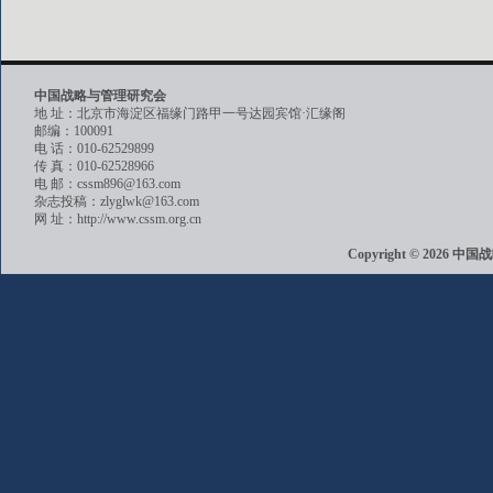
中国战略与管理研究会
地 址：北京市海淀区福缘门路甲一号达园宾馆·汇缘阁
邮编：100091
电 话：010-62529899
传 真：010-62528966
电 邮：cssm896@163.com
杂志投稿：zlyglwk@163.com
网 址：http://www.cssm.org.cn
Copyright © 202