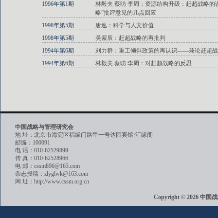
1996年第1期
林毅夫 蔡昉 李周：资源结构升级：赶超战略的
略”批评意见的几点回应
1998年第5期
唐逸：科学与人文价值
1998年第5期
吴紫辰：赶超战略的再批判
1994年第6期
刘力群：重工倾斜政策的再认识——兼论赶超战
1994年第6期
林毅夫 蔡昉 李周：对赶超战略的反思
中国战略与管理研究会
地 址：北京市海淀区福缘门路甲一号达园宾馆·汇缘阁
邮编：100091
电 话：010-62529899
传 真：010-62528966
电 邮：cssm896@163.com
杂志投稿：zlyglwk@163.com
网 址：http://www.cssm.org.cn
Copyright © 202