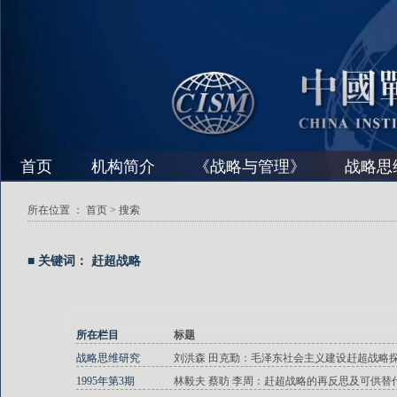
首页
机构简介
《战略与管理》
战略思
所在位置 ：
首页
> 搜索
■ 关键词： 赶超战略
所在栏目
标题
战略思维研究
刘洪森 田克勤：毛泽东社会主义建设赶超战略
1995年第3期
林毅夫 蔡昉 李周：赶超战略的再反思及可供替