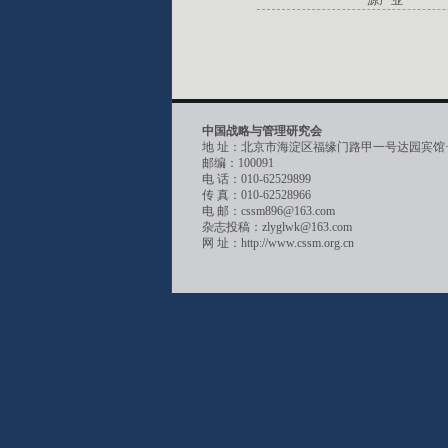
源产业
中国战略与管理研究会
地 址：北京市海淀区福缘门路甲一号达园宾馆
邮编：100091
电 话：010-62529899
传 真：010-62528966
电 邮：cssm896@163.com
杂志投稿：zlyglwk@163.com
网 址：http://www.cssm.org.cn