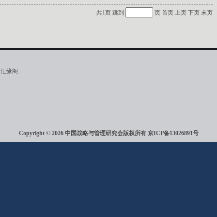
共1页 跳到
页
首页
上页
下页
末页
·汇缘阁
Copyright © 2026 中国战略与管理研究会版权所有
京ICP备13026891号