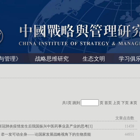
与管理》
战略思维研究
生态文明
学习俱
共1页 跳到
页
首页
上页
下页
末页
文章点击数
新冠肺炎疫情发生后我国振兴中医药事业及产业的思考[1]
11459
：牵一发可动全身——论国家发展战略视角下的生物质能
44951