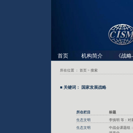
首页
机构简介
《战略
所在位置 ：
首页
> 搜索
■ 关键词： 国家发展战略
所在栏目
标题
生态文明
李慎明 等：对
生态文明
中战会课题组