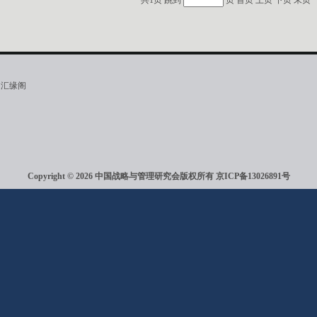
共1页 跳到
页
首页
上页
下页
末页
·汇缘阁
Copyright © 2026 中国战略与管理研究会版权所有
京ICP备13026891号