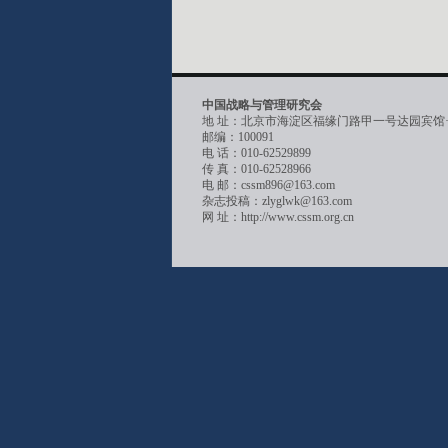
中国战略与管理研究会
地 址：北京市海淀区福缘门路甲一号达园宾馆
邮编：100091
电 话：010-62529899
传 真：010-62528966
电 邮：cssm896@163.com
杂志投稿：zlyglwk@163.com
网 址：http://www.cssm.org.cn