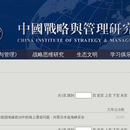
与管理》
战略思维研究
生态文明
学习俱
共1页 跳到
页
首页
上页
下页
末页
文章点击数
东能源地缘政治中的海上通道问题：对霍尔木兹海峡安全
32195