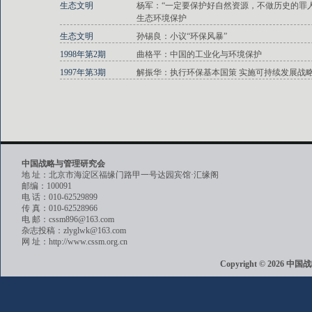
生态文明
杨军：“一定要保护好自然资源，不做历史的罪
生态环境保护
生态文明
孙锡良：小议“环保风暴”
1998年第2期
曲格平：中国的工业化与环境保护
1997年第3期
解振华：执行环保基本国策 实施可持续发展战
中国战略与管理研究会
地 址：北京市海淀区福缘门路甲一号达园宾馆·汇缘阁
邮编：100091
电 话：010-62529899
传 真：010-62528966
电 邮：cssm896@163.com
杂志投稿：zlyglwk@163.com
网 址：http://www.cssm.org.cn
Copyright © 202