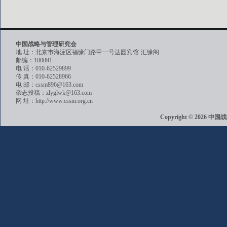
中国战略与管理研究会
地 址：北京市海淀区福缘门路甲一号达园宾馆·汇缘阁
邮编：100091
电 话：010-62529899
传 真：010-62528966
电 邮：cssm896@163.com
杂志投稿：zlyglwk@163.com
网 址：http://www.cssm.org.cn
Copyright © 202