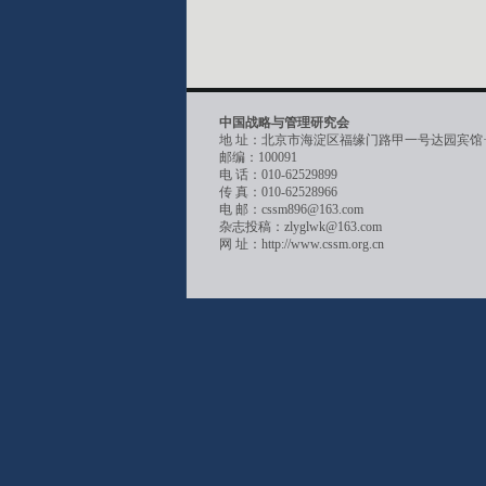
中国战略与管理研究会
地 址：北京市海淀区福缘门路甲一号达园宾馆
邮编：100091
电 话：010-62529899
传 真：010-62528966
电 邮：cssm896@163.com
杂志投稿：zlyglwk@163.com
网 址：http://www.cssm.org.cn