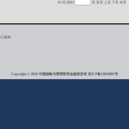
共1页 跳到
页
首页
上页
下页
末页
·汇缘阁
Copyright © 2026 中国战略与管理研究会版权所有
京ICP备13026891号