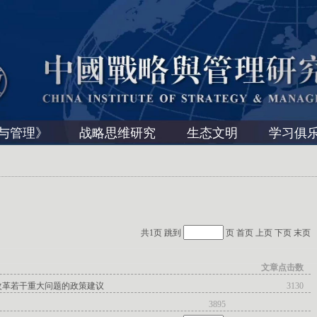
与管理》
战略思维研究
生态文明
学习俱
共1页 跳到
页
首页
上页
下页
末页
文章点击数
改革若干重大问题的政策建议
3130
3895