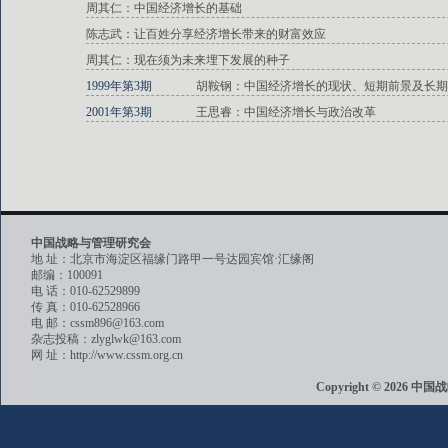
周其仁：中国经济增长的基础
陈志武：让百姓分享经济增长带来的财富效应
周其仁：现在须为未来埋下发展的种子
1999年第3期
胡鞍钢：中国经济增长的现状、短期前景及长期
2001年第3期
王思睿：中国经济增长与政治改革
中国战略与管理研究会
地 址：北京市海淀区福缘门路甲一号达园宾馆·汇缘阁
邮编：100091
电 话：010-62529899
传 真：010-62528966
电 邮：cssm896@163.com
杂志投稿：zlyglwk@163.com
网 址：http://www.cssm.org.cn
Copyright © 202