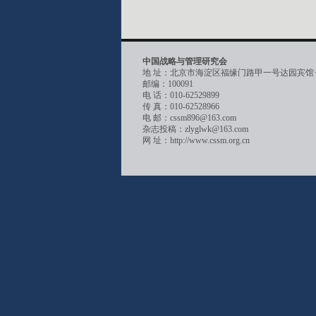
中国战略与管理研究会
地 址：北京市海淀区福缘门路甲一号达园宾馆
邮编：100091
电 话：010-62529899
传 真：010-62528966
电 邮：cssm896@163.com
杂志投稿：zlyglwk@163.com
网 址：http://www.cssm.org.cn