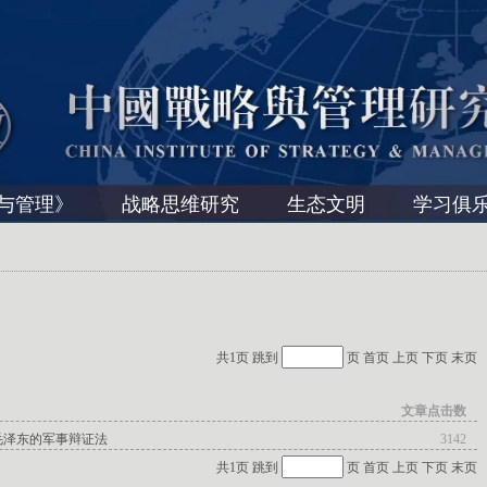
与管理》
战略思维研究
生态文明
学习俱
共1页 跳到
页
首页
上页
下页
末页
文章点击数
毛泽东的军事辩证法
3142
共1页 跳到
页
首页
上页
下页
末页