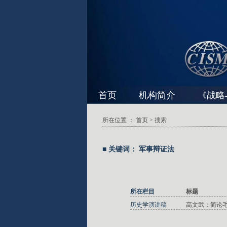
首页
机构简介
《战略
所在位置 ：
首页
> 搜索
■ 关键词： 军事辩证法
所在栏目
标题
历史学演讲稿
高文武：简论