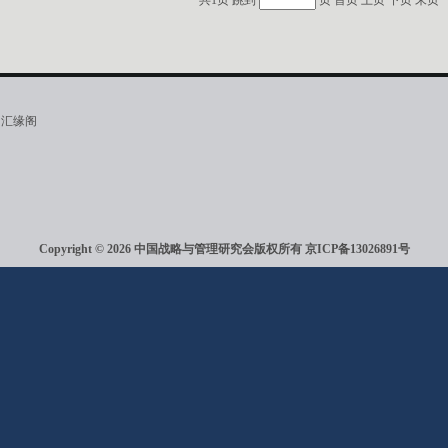
共1页 跳到
页
首页
上页
下页
末页
·汇缘阁
Copyright © 2026 中国战略与管理研究会版权所有
京ICP备13026891号