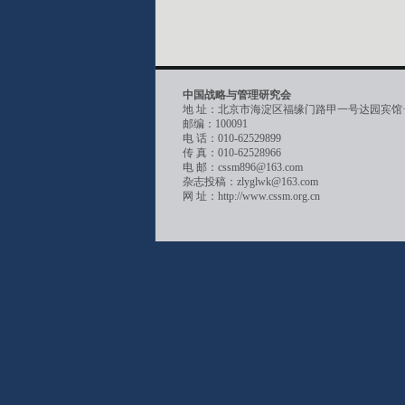
中国战略与管理研究会
地 址：北京市海淀区福缘门路甲一号达园宾馆
邮编：100091
电 话：010-62529899
传 真：010-62528966
电 邮：cssm896@163.com
杂志投稿：zlyglwk@163.com
网 址：http://www.cssm.org.cn