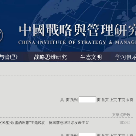
与管理》
战略思维研究
生态文明
学习俱
共1页 跳到
页
首页
上页
下页
末页
文章点击数
的欧盟·欧盟的理想”主题晚宴，德国前总理科尔发表主旨
105075