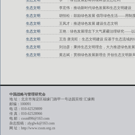
生态文明
李一：绿色发展必将持续释放生态红利
生态文明
李宏伟：推动新时代绿色发展和生态文明建设
生态文明
胡恒松：鼓励绿色发展 倡导绿色生活——用制
生态文明
王凤才：推进绿色发展 建设生态文明
生态文明
王艳：绿色发展理念下大气雾霾治理研究——以
生态文明
王浩 唐克旺：生态文明建设 应基于生态流域的
生态文明
刘治彦：秉持生态文明理念，大力推进绿色发展
生态文明
黄志斌：贯彻绿色发展新理念 开创生态文明新
中国战略与管理研究会
地 址：北京市海淀区福缘门路甲一号达园宾馆·汇缘阁
邮编：100091
电 话：010-62529899
传 真：010-62528966
电 邮：cssm896@163.com
杂志投稿：zlyglwk@163.com
网 址：http://www.cssm.org.cn