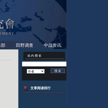
乐部
田野调查
中战资讯
文章阅读排行