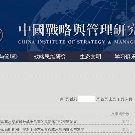
与管理》
战略思维研究
生态文明
学习俱
共3页 跳到
页
首页
上页
下页
末页
文章点击数
东军事思想在解放战争后期的灵活运用和辩证发展
3154
开放新时期邓小平对毛泽东军事战略思想的继承与发展
3109