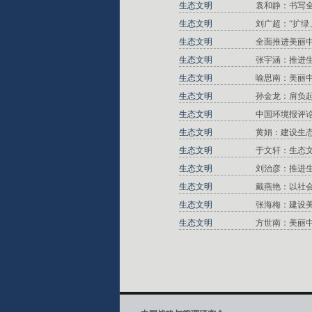
生态文明
袁和静：书写
生态文明
刘广超：“扩绿
生态文明
全面推进美丽
生态文明
张宇涵：推进
生态文明
喻思南：美丽
生态文明
孙金龙：肩负
生态文明
中国环境报评
生态文明
黄娟：建设生态
生态文明
于文轩：生态
生态文明
刘治彦：推进生
生态文明
戴燕艳：以社
生态文明
张海梅：建设
生态文明
方世南：美丽