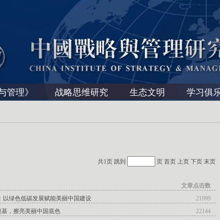
与管理》
战略思维研究
生态文明
学习俱
共1页 跳到
页
首页
上页
下页
末页
文章点击数
道：以绿色低碳发展赋能美丽中国建设
21999
根基，擦亮美丽中国底色
22144