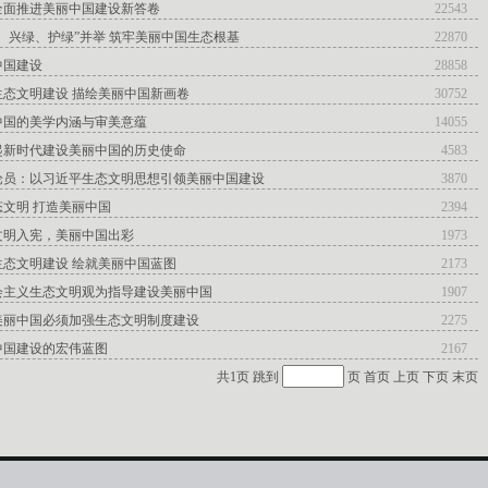
全面推进美丽中国建设新答卷
22543
、兴绿、护绿”并举 筑牢美丽中国生态根基
22870
中国建设
28858
生态文明建设 描绘美丽中国新画卷
30752
中国的美学内涵与审美意蕴
14055
起新时代建设美丽中国的历史使命
4583
论员：以习近平生态文明思想引领美丽中国建设
3870
文明 打造美丽中国
2394
文明入宪，美丽中国出彩
1973
态文明建设 绘就美丽中国蓝图
2173
会主义生态文明观为指导建设美丽中国
1907
美丽中国必须加强生态文明制度建设
2275
中国建设的宏伟蓝图
2167
共1页 跳到
页
首页
上页
下页
末页