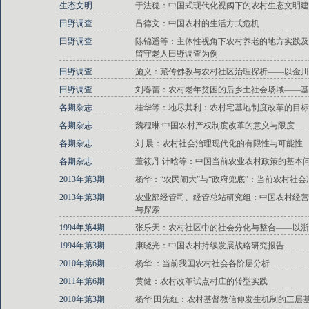
生态文明
于法稳：中国式现代化视阈下的农村生态文明建
田野调查
吕德文：中国农村的生活方式危机
田野调查
陈锦遥等：主体性视角下农村养老的地方实践及
留守老人田野调查为例
田野调查
施义：藏传佛教与农村社区治理探析——以金川
田野调查
刘春蕾：农村老年贫困的后乡土社会场域——基
各期杂志
桂华等：地尽其利：农村宅基地制度改革的目标
各期杂志
魏程琳:中国农村产权制度改革的意义与限度
各期杂志
刘 晨：农村社会治理现代化的有限性与可能性
各期杂志
董筱丹 计晗等：中国当前农业农村政策的基本
2013年第3期
杨华：“农民闹大”与“政府兜底”：当前农村社
2013年第3期
农业部经管司、经管总站研究组：中国农村经营
与探索
1994年第4期
张乐天：农村社区中的社会分化与整合——以浙
1994年第3期
康晓光：中国农村持续发展战略研究报告
2010年第6期
杨华 ：当前我国农村社会各阶层分析
2011年第6期
黄健：农村改革试点村庄的转型实践
2010年第3期
杨华 田先红：农村基督教信仰发生机制的三层