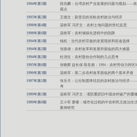
1994年第5期
段兆麟：台湾农村产业发展的问题与规划——依
观点
1995年第2期
王德文：剧变后的东欧农村政治与经济
1998年第4期
温铁军 冯开文：农村土地问题的世纪反思
1998年第6期
温铁军：农村城镇化进程中的陷阱
1994年第1期
钱杭：当代农村宗族的发展现状和前途选择
1994年第2期
张路雄：农村改革和发展所面临的四大难题
1994年第2期
杜润生：农村股份合作制的几点思考
1995年第6期
张晓辉 赵长保 陈良彪：1994：农村劳动力跨
1996年第3期
温铁军：第二步农村改革面临的两个基本矛盾
1997年第1期
张乐天：公社制度终结后的农村政治与经济——
考
1999年第1期
温铁军 冯开文：谨防重蹈旧中国农村破产的覆
1999年第6期
王小军 萧楼：城市化过程的中农村民主政治生
案例研究