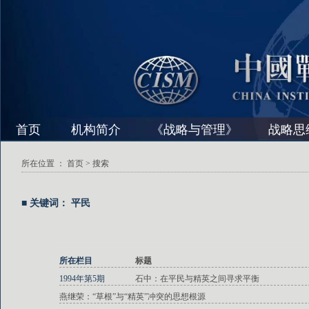
首页
机构简介
《战略与管理》
战略思
所在位置 ：
首页
> 搜索
■ 关键词： 平民
所在栏目
标题
1994年第5期
石中：在平民与精英之间寻求平衡
燕继荣：“草根”与“精英”冲突的思想根源