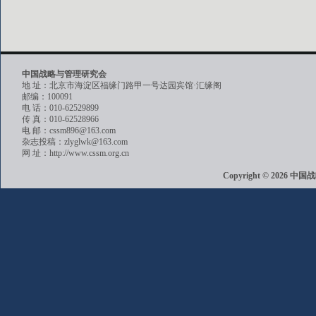
中国战略与管理研究会
地 址：北京市海淀区福缘门路甲一号达园宾馆·汇缘阁
邮编：100091
电 话：010-62529899
传 真：010-62528966
电 邮：cssm896@163.com
杂志投稿：zlyglwk@163.com
网 址：http://www.cssm.org.cn
Copyright © 202