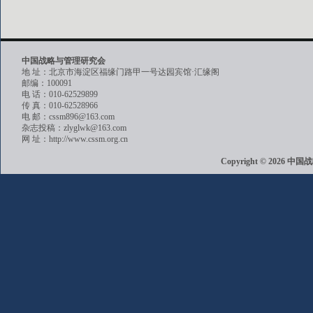
中国战略与管理研究会
地 址：北京市海淀区福缘门路甲一号达园宾馆·汇缘阁
邮编：100091
电 话：010-62529899
传 真：010-62528966
电 邮：cssm896@163.com
杂志投稿：zlyglwk@163.com
网 址：http://www.cssm.org.cn
Copyright © 202