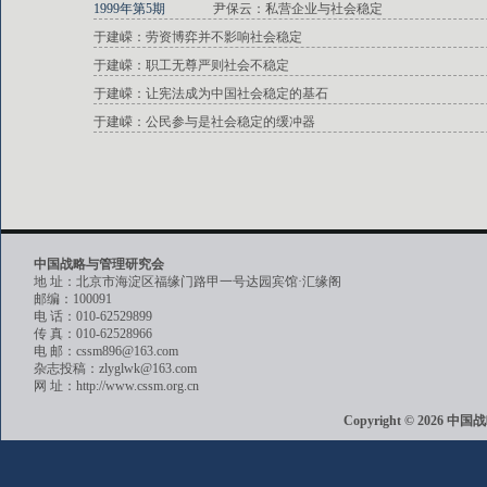
1999年第5期
尹保云：私营企业与社会稳定
于建嵘：劳资博弈并不影响社会稳定
于建嵘：职工无尊严则社会不稳定
于建嵘：让宪法成为中国社会稳定的基石
于建嵘：公民参与是社会稳定的缓冲器
中国战略与管理研究会
地 址：北京市海淀区福缘门路甲一号达园宾馆·汇缘阁
邮编：100091
电 话：010-62529899
传 真：010-62528966
电 邮：cssm896@163.com
杂志投稿：zlyglwk@163.com
网 址：http://www.cssm.org.cn
Copyright © 202