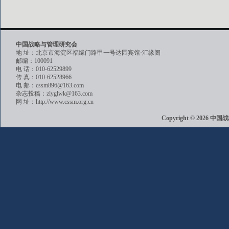
中国战略与管理研究会
地 址：北京市海淀区福缘门路甲一号达园宾馆·汇缘阁
邮编：100091
电 话：010-62529899
传 真：010-62528966
电 邮：cssm896@163.com
杂志投稿：zlyglwk@163.com
网 址：http://www.cssm.org.cn
Copyright © 202