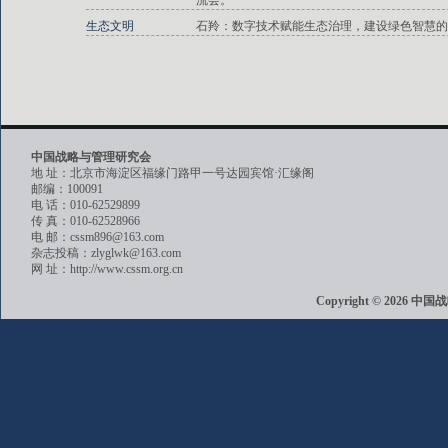
流会。
生态文明
石羚：数字技术赋能生态治理，建设绿色智慧的
中国战略与管理研究会
地 址：北京市海淀区福缘门路甲一号达园宾馆·汇缘阁
邮编：100091
电 话：010-62529899
传 真：010-62528966
电 邮：cssm896@163.com
杂志投稿：zlyglwk@163.com
网 址：http://www.cssm.org.cn
Copyright © 202