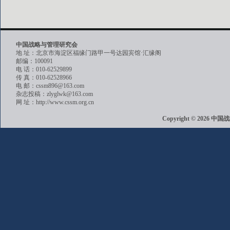
中国战略与管理研究会
地 址：北京市海淀区福缘门路甲一号达园宾馆·汇缘阁
邮编：100091
电 话：010-62529899
传 真：010-62528966
电 邮：cssm896@163.com
杂志投稿：zlyglwk@163.com
网 址：http://www.cssm.org.cn
Copyright © 202