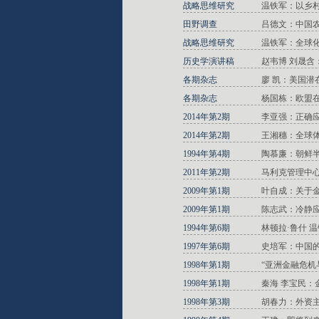
战略思维研究
温铁军：以乡
田野调查
吕德文：中国
战略思维研究
温铁军：全球
历史学演讲稿
赵韦博 刘晟
各期杂志
廖 凯：美国
各期杂志
杨国栋：欧盟
2014年第2期
李亚强：正确
2014年第2期
王湘穗：全球
1994年第4期
陶慕廉：朝鲜
2011年第2期
马利克管理中
2009年第1期
叶自成：关于
2009年第1期
陈志武：冷静
1994年第6期
林顿拉·鲁什 
1997年第6期
史培军：中国
1998年第1期
“亚洲金融危机
1998年第1期
秦海 李宝民：
1998年第3期
胡春力：外资