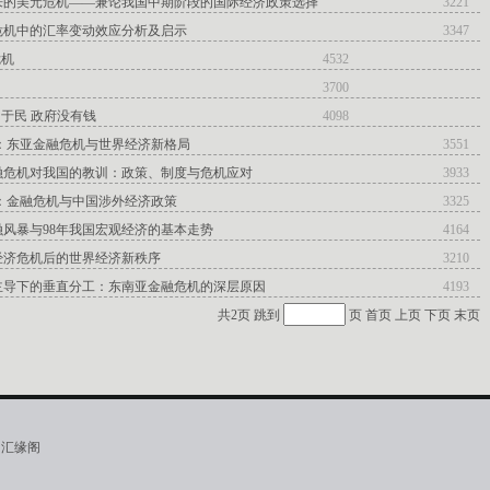
来的美元危机——兼论我国中期阶段的国际经济政策选择
3221
危机中的汇率变动效应分析及启示
3347
危机
4532
3700
于民 政府没有钱
4098
清：东亚金融危机与世界经济新格局
3551
融危机对我国的教训：政策、制度与危机应对
3933
：金融危机与中国涉外经济政策
3325
风暴与98年我国宏观经济的基本走势
4164
经济危机后的世界经济新秩序
3210
主导下的垂直分工：东南亚金融危机的深层原因
4193
共2页 跳到
页
首页
上页
下页
末页
·汇缘阁