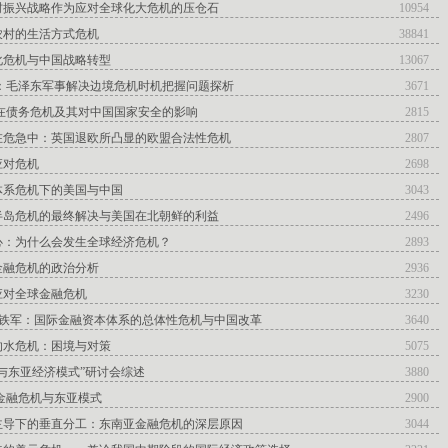
村振兴战略作为应对全球化大危机的压仓石
10954
农村的生活方式危机
38841
化危机与中国战略转型
13067
含：毛泽东军事解决边境危机时机把握问题探析
3671
潜在债务危机及其对中国国家安全的影响
2815
在危急中：英国退欧所凸显的欧盟合法性危机
2807
应对危机
2698
体系危机下的美国与中国
3043
半岛危机的最终解决与美国在北朝鲜的利益
2496
心：为什么会发生全球经济危机？
2893
金融危机的政治分析
2936
应对全球金融危机
3230
温铁军：国际金融资本体系的总体性危机与中国改革
3640
的水危机：困境与对策
5075
与东亚经济模式”研讨会综述
3880
金融危机与东亚模式
2900
主导下的垂直分工：东南亚金融危机的深层原因
3044