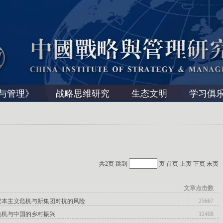
与管理》
战略思维研究
生态文明
学习俱
共2页 跳到
页
首页
上页
下页
末页
文章点击数
资本主义危机与新集团对抗的风险
25667
危机与中国的乡村振兴
12408