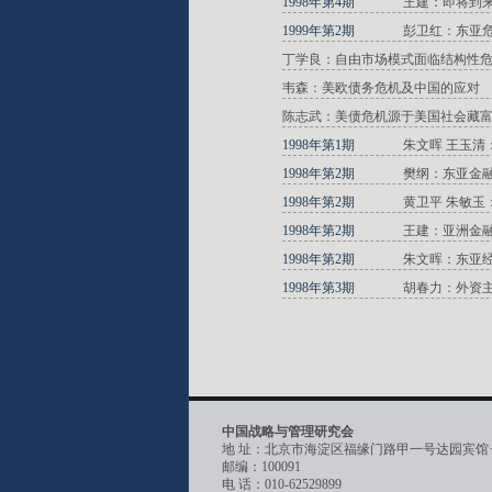
1998年第4期
王建：即将到
1999年第2期
彭卫红：东亚
丁学良：自由市场模式面临结构性
韦森：美欧债务危机及中国的应对
陈志武：美债危机源于美国社会藏富
1998年第1期
朱文晖 王玉
1998年第2期
樊纲：东亚金
1998年第2期
黄卫平 朱敏玉
1998年第2期
王建：亚洲金融
1998年第2期
朱文晖：东亚
1998年第3期
胡春力：外资
中国战略与管理研究会
地 址：北京市海淀区福缘门路甲一号达园宾馆
邮编：100091
电 话：010-62529899