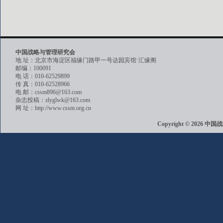
中国战略与管理研究会
地 址：北京市海淀区福缘门路甲一号达园宾馆·汇缘阁
邮编：100091
电 话：010-62529899
传 真：010-62528966
电 邮：cssm896@163.com
杂志投稿：zlyglwk@163.com
网 址：http://www.cssm.org.cn
Copyright © 202