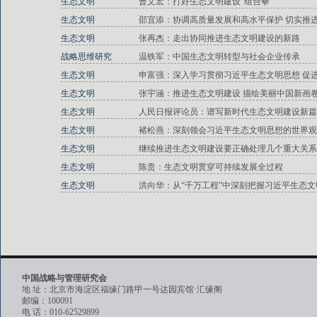
生态文明
曹文宏：打好生态文明建设“组合拳”
生态文明
邵宜添：协调高质量发展和高水平保护 切实推
生态文明
张再杰：走出协同推进生态文明建设的新路
战略思维研究
温铁军：中国生态文明转型与社会企业传承
生态文明
申富强：深入学习贯彻习近平生态文明思想 促
生态文明
张宇涵：推进生态文明建设 描绘美丽中国新画
生态文明
人民日报评论员：谱写新时代生态文明建设新篇
生态文明
褚松燕：深刻领会习近平生态文明思想的世界观
生态文明
继续推进生态文明建设要正确处理几个重大关系
生态文明
陈贵：生态文明贯穿可持续发展全过程
生态文明
洪向华：从“千万工程”中深刻把握习近平生态
中国战略与管理研究会
地 址：北京市海淀区福缘门路甲一号达园宾馆·汇缘阁
邮编：100091
电 话：010-62529899