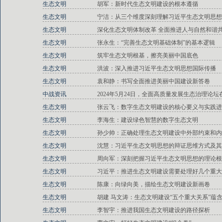
生态文明
胡军：新时代生态文明建设的根本遵循
生态文明
宁洁：从三个维度深刻理解习近平生态文明思想
生态文明
深化生态文明体制改革 全面推进人与自然和谐
生态文明
张永生：“完善生态文明基础体制”的基本逻辑
生态文明
筑牢生态文明根基，擦亮美丽中国底色
生态文明
洪波：深入推进习近平生态文明思想国际传播
生态文明
袁和静：书写全面推进美丽中国建设新答卷
中战资讯
2024年5月24日，全面高质量发展生态治理论
生态文明
张云飞：数字生态文明建设的核心要义与实践进
生态文明
李海生：建设绿色智慧的数字生态文明
生态文明
孙少帅：正确处理生态文明建设中外部约束和内
生态文明
沈慧：习近平生态文明思想的辩证思维方式及其
生态文明
周向军：深刻把握习近平生态文明思想的理论根
生态文明
习近平：推进生态文明建设需要处理好几个重大
生态文明
陈康：向绿向美，描绘生态文明建设新画卷
生态文明
胡建 马文涛：生态文明建设“五个重大关系”蕴
生态文明
李智宇：推进我国生态文明建设的路径探析