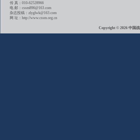
传 真：010-62528966
电 邮：cssm896@163.com
杂志投稿：zlyglwk@163.com
网 址：http://www.cssm.org.cn
Copyright © 202