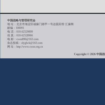
中国战略与管理研究会
地 址：北京市海淀区福缘门路甲一号达园宾馆·汇缘阁
邮编：100091
电 话：010-62529899
传 真：010-62528966
电 邮：cssm896@163.com
杂志投稿：zlyglwk@163.com
网 址：http://www.cssm.org.cn
Copyright © 202