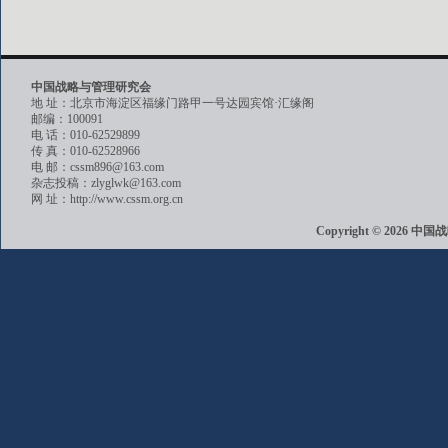
中国战略与管理研究会
地 址：北京市海淀区福缘门路甲一号达园宾馆·汇缘阁
邮编：100091
电 话：010-62529899
传 真：010-62528966
电 邮：cssm896@163.com
杂志投稿：zlyglwk@163.com
网 址：http://www.cssm.org.cn
Copyright © 202