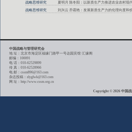
战略思维研究
夏明月 陈冬阳：以新质生产力推进农业农村现
战略思维研究
刘兴云 乔霜艳：发展新质生产力的伦理向度和
中国战略与管理研究会
地 址：北京市海淀区福缘门路甲一号达园宾馆·汇缘阁
邮编：100091
电 话：010-62529899
传 真：010-62528966
电 邮：cssm896@163.com
杂志投稿：zlyglwk@163.com
网 址：http://www.cssm.org.cn
Copyright © 202