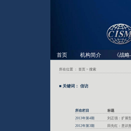
首页
机构简介
《战略
所在位置 ：
首页
> 搜索
■ 关键词： 信访
所在栏目
标题
2013年第4期
刘正强：扩展
2012年第3期
田先红：意识