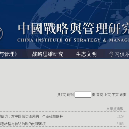
与管理》
战略思维研究
生态文明
学习俱
共1页 跳到
页
首页
上页
下页
末页
文章点击数
型信访：对中国信访僵局的一个基础性解释
3229
形态转型与信访治理的伦理困境
3186