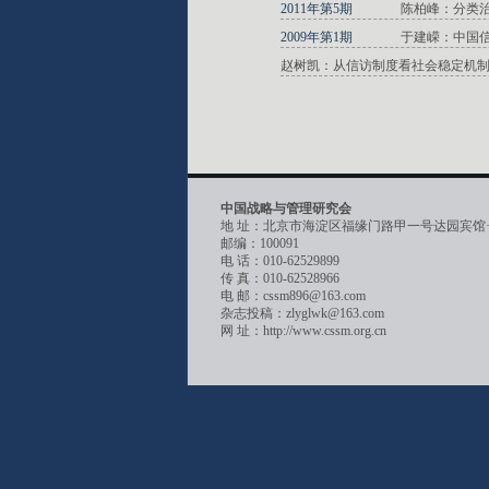
2011年第5期
陈柏峰：分类
2009年第1期
于建嵘：中国
赵树凯：从信访制度看社会稳定机
中国战略与管理研究会
地 址：北京市海淀区福缘门路甲一号达园宾馆
邮编：100091
电 话：010-62529899
传 真：010-62528966
电 邮：cssm896@163.com
杂志投稿：zlyglwk@163.com
网 址：http://www.cssm.org.cn