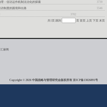
治理：信访运作机制法治化的探索
3739
信访制度的困境和出路
5546
制
3702
共1页 跳到
页
首页
上页
下页
末页
·汇缘阁
Copyright © 2026 中国战略与管理研究会版权所有
京ICP备13026891号