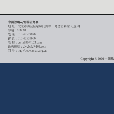
中国战略与管理研究会
地 址：北京市海淀区福缘门路甲一号达园宾馆·汇缘阁
邮编：100091
电 话：010-62529899
传 真：010-62528966
电 邮：cssm896@163.com
杂志投稿：zlyglwk@163.com
网 址：http://www.cssm.org.cn
Copyright © 202