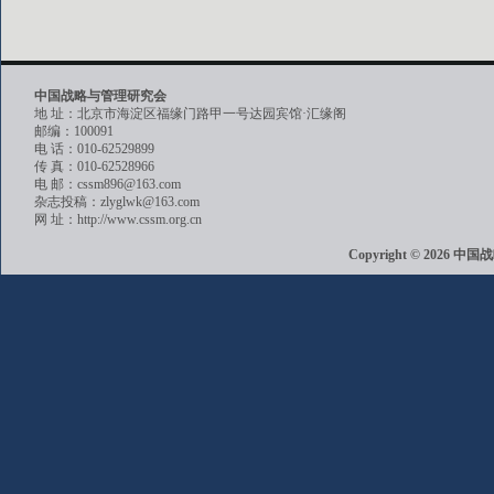
中国战略与管理研究会
地 址：北京市海淀区福缘门路甲一号达园宾馆·汇缘阁
邮编：100091
电 话：010-62529899
传 真：010-62528966
电 邮：cssm896@163.com
杂志投稿：zlyglwk@163.com
网 址：http://www.cssm.org.cn
Copyright © 202