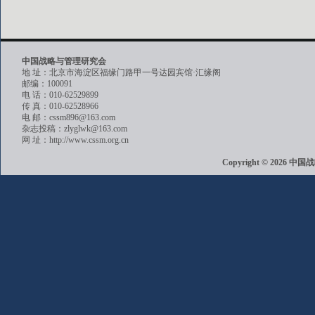
中国战略与管理研究会
地 址：北京市海淀区福缘门路甲一号达园宾馆·汇缘阁
邮编：100091
电 话：010-62529899
传 真：010-62528966
电 邮：cssm896@163.com
杂志投稿：zlyglwk@163.com
网 址：http://www.cssm.org.cn
Copyright © 202