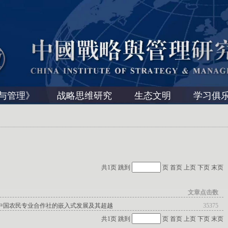
与管理》
战略思维研究
生态文明
学习俱
共1页 跳到
页
首页
上页
下页
末页
文章点击数
：中国农民专业合作社的嵌入式发展及其超越
35375
共1页 跳到
页
首页
上页
下页
末页