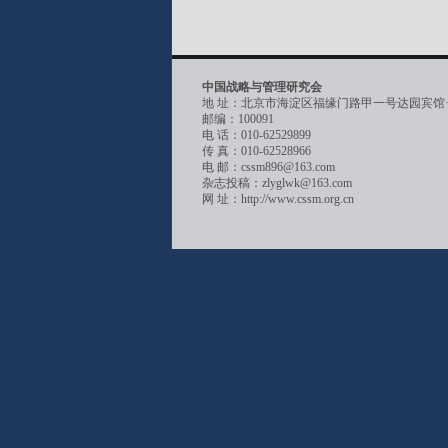
中国战略与管理研究会
地 址：北京市海淀区福缘门路甲一号达园宾馆
邮编：100091
电 话：010-62529899
传 真：010-62528966
电 邮：cssm896@163.com
杂志投稿：zlyglwk@163.com
网 址：http://www.cssm.org.cn