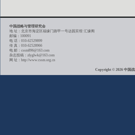
中国战略与管理研究会
地 址：北京市海淀区福缘门路甲一号达园宾馆·汇缘阁
邮编：100091
电 话：010-62529899
传 真：010-62528966
电 邮：cssm896@163.com
杂志投稿：zlyglwk@163.com
网 址：http://www.cssm.org.cn
Copyright © 202