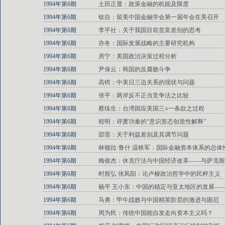
1994年第6期
土田正显：政策金融的机能及限度
1994年第6期
钦自：留美中国金融学会第一届年会在美召开
1994年第6期
李平社：关于我国目前贫富差别的思考
1994年第6期
亦冬：国际发展战略的主要研究机构
1994年第6期
房宁：美国政治决策过程分析
1994年第6期
尹保云：韩国的反腐败斗争
1994年第6期
高锷：中美日三边关系的现状与问题
1994年第6期
张平：两岸反不正当竞争法之比较
1994年第6期
蔡练生：台湾因应美国三○一条款之过程
1994年第6期
程明：评萧功秦的“意识形态创造性解释”
1994年第6期
邵雷：关于利益差别及其调节问题
1994年第6期
林顿拉·鲁什 温铁军：国际金融资本体系的总体
1994年第6期
梅俊杰：休克疗法与中国经济改革——与萨克斯
1994年第6期
时殷弘 张凤阳：论卢梭政治哲学中的民粹主义
1994年第6期
杨平 王小东：中国的稳定与亚太地区的发展—
1994年第6期
马勇：甲午战败与中国精英阶层的激进与困厄
1994年第6期
周为民：传统中国能自发走向资本主义吗？