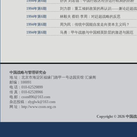
1994年第6期
舒庆 刘君德：中国行政区经济运行机制的剖析
1994年第6期
刘力群：重工倾斜政策的再认识——兼论赶超战
1994年第6期
林毅夫 蔡昉 李周：对赶超战略的反思
1994年第6期
周为民：传统中国能自发走向资本主义吗？
1994年第6期
马勇：甲午战败与中国精英阶层的激进与困厄
中国战略与管理研究会
地 址：北京市海淀区福缘门路甲一号达园宾馆·汇缘阁
邮编：100091
电 话：010-62529899
传 真：010-62528966
电 邮：cssm896@163.com
杂志投稿：zlyglwk@163.com
网 址：http://www.cssm.org.cn
Copyright © 202