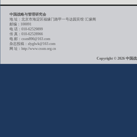
中国战略与管理研究会
地 址：北京市海淀区福缘门路甲一号达园宾馆·汇缘阁
邮编：100091
电 话：010-62529899
传 真：010-62528966
电 邮：cssm896@163.com
杂志投稿：zlyglwk@163.com
网 址：http://www.cssm.org.cn
Copyright © 202