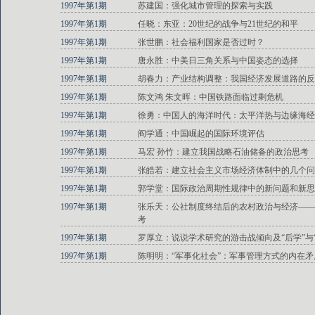
1997年第1期
苏建国：强化城市管理的探索与实践
1997年第1期
任晓：东亚：20世纪的战争与21世纪的和平
1997年第1期
张世鹏：社会福利国家是否过时？
1997年第1期
唐永胜：中美日三角关系与中国姿态的选择
1997年第1期
胡春力：产业结构调整：我国经济发展道路的反
1997年第1期
陈文鸿 朱文晖：中国铁路面临过剩危机
1997年第1期
徐勇：中国人的海洋时代：太平洋热与边缘海经
1997年第1期
阎学通：中国崛起的国际环境评估
1997年第1期
马宏 孙竹：建立我国战略石油储备的政治思考
1997年第1期
张皓若：建立社会主义市场经济体制中的几个问
1997年第1期
郭学堂：国际政治周期性规律中的新问题和新思
1997年第1期
张乐天：公社制度终结后的农村政治与经济——
考
1997年第1期
罗厚立：说说学术研究的游击战倾向及“后学”与
1997年第1期
陈明明：“军事化社会”：军事管理方式的内在矛