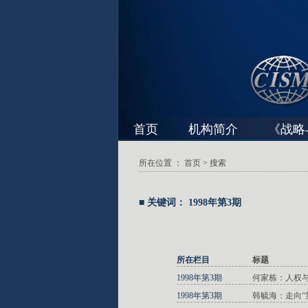
首页
机构简介
《战略
所在位置 ：
首页
> 搜索
■ 关键词： 1998年第3期
所在栏目
标题
1998年第3期
何家栋：人权
1998年第3期
韩毓海：走向“