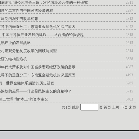
和澜沧江-湄公河增长三角：次区域经济合作的一种研究
2911
制度的二重性与中国民族经济进程
2287
政建制的演变与改革构想
2312
主导下的垂直分工：东南亚金融危机的深层原因
3042
晖：中国半导体产业发展的建议——从台湾的经验谈起
2318
电讯产业的发展战略
2615
农村宏观分配制度改革的回顾与展望
2814
经济的结构性危机
3638
0年代大萧条及对中国当前宏观经济政策的启示
4987
主导下的垂直分工：东南亚金融危机的深层原因
4193
鲍姆：世界金融体系崩溃的历史进程
3265
与族权的差异——什么是民族主义的真精神？
3715
第三世界”和“本土”的资本主义
3403
共1页 跳到
页
首页
上页
下页
末页