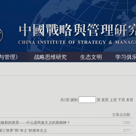
与管理》
战略思维研究
生态文明
学习俱
共1页 跳到
页
首页
上页
下页
末页
文章点击数
与族权的差异——什么是民族主义的真精神？
3369
第三世界”和“本土”的资本主义
3177