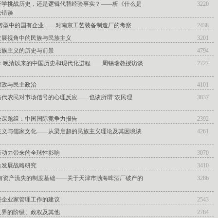
济学挑战历史，还是逻辑代替经验事实？——析《什么是
3220
论错误
：转型中的国有企业——对南京工艺装备制造厂的考察
2438
发展视角中的民族与民族主义
3201
民族主义的历史与前景
4794
华：晚清以来的中国历史和现代化进程——周锡瑞教授访谈
2727
财政与民主政治
4101
当代农民对市场信号的心理反应——也谈所谓“农民理
3837
较课题组：中国国际竞争力报告
2392
主义与儒家文化——从梁启超的民族主义理论及其困境谈
4261
劳动力带来的全球性影响
3070
合发展战略研究
3410
国有资产流失的制度基础——关于天津市渤海啤酒厂破产的
3286
进企业家管理工作的建议
2543
世界的阶级、政权及其他
2784