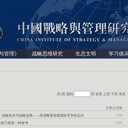
与管理》
战略思维研究
生态文明
学习俱
共1页 跳到
页
首页
上页
下页
末页
文章点击数
殿：战略技术与战略选择——高清晰度电视国际竞争的启示
2459
比较只能是一种参考
2692