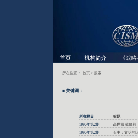
首页
机构简介
《战略
所在位置 ：
首页
> 搜索
■ 关键词：
所在栏目
标题
1996年第2期
高世楫 戴修
1996年第2期
石中：文明的