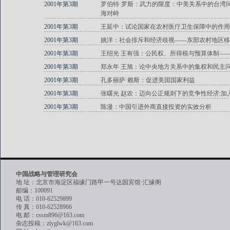
2001年第3期
罗伯特·罗斯：武力的限度：中美关系中的台湾问题—
海对峙
2001年第3期
王延中：试论国家在农村医疗卫生保障中的作用
2001年第3期
姚洋：社会排斥和经济歧视——东部农村地区移
2001年第3期
王绍光 王有强：公民权、所得税与预算体制—
2001年第3期
郑永年 王旭：论中央地方关系中的集权和民主
2001年第3期
孔多丽萨·赖斯：促进美国国家利益
2001年第3期
张曙光 赵农：迈向公正规则下的竞争性经济:加
2001年第3期
陈漫：中国引进外商直接投资的实效分析
中国战略与管理研究会
地 址：北京市海淀区福缘门路甲一号达园宾馆·汇缘阁
邮编：100091
电 话：010-62529899
传 真：010-62528966
电 邮：cssm896@163.com
杂志投稿：zlyglwk@163.com