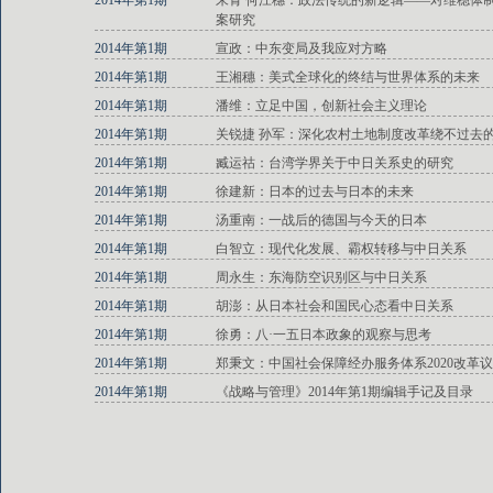
2014年第1期
朱青 何江穗：政法传统的新逻辑——对维稳体
案研究
2014年第1期
宣政：中东变局及我应对方略
2014年第1期
王湘穗：美式全球化的终结与世界体系的未来
2014年第1期
潘维：立足中国，创新社会主义理论
2014年第1期
关锐捷 孙军：深化农村土地制度改革绕不过去
2014年第1期
臧运祜：台湾学界关于中日关系史的研究
2014年第1期
徐建新：日本的过去与日本的未来
2014年第1期
汤重南：一战后的德国与今天的日本
2014年第1期
白智立：现代化发展、霸权转移与中日关系
2014年第1期
周永生：东海防空识别区与中日关系
2014年第1期
胡澎：从日本社会和国民心态看中日关系
2014年第1期
徐勇：八·一五日本政象的观察与思考
2014年第1期
郑秉文：中国社会保障经办服务体系2020改革
2014年第1期
《战略与管理》2014年第1期编辑手记及目录