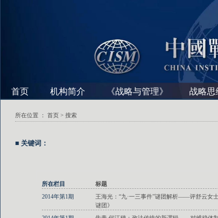
首页
机构简介
《战略与管理》
战略思
所在位置 ：
首页
> 搜索
■ 关键词：
所在栏目
标题
2014年第1期
王海光：“九·一三事件”谜团解析——评舒云女士
谜团》