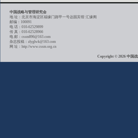
中国战略与管理研究会
地 址：北京市海淀区福缘门路甲一号达园宾馆·汇缘阁
邮编：100091
电 话：010-62529899
传 真：010-62528966
电 邮：cssm896@163.com
杂志投稿：zlyglwk@163.com
网 址：http://www.cssm.org.cn
Copyright © 202