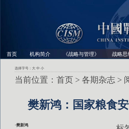
首页
机构简介
《战略与管理》
战略思
选择字号：
大
中
小
当前位置：
首页
>
各期杂志
>
樊新鸿：国家粮食安
·樊新鸿
标