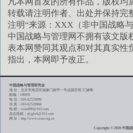
凡本网首发的所有作品，版权均
转载请注明作者、出处并保持完
注明“来源：XXX（非中国战略
中国战略与管理网不拥有该文版
表本网赞同其观点和对其真实性
指出，本网即予改正。
中国战略与管理研究会
地 址：北京市海淀区福缘门路甲一号达园宾馆·汇缘阁
邮编：100091
电 话：010-62529899
传 真：010-62528966
电 邮：cssm896@163.com
杂志投稿：zlyglwk@163.com
网 址：http://www.cssm.org.cn
Copyright © 202