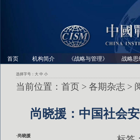
首页
机构简介
《战略与管理》
战略思
选择字号：
大
中
小
当前位置：
首页
>
各期杂志
>
尚晓援：中国社会安
·尚晓援
标签