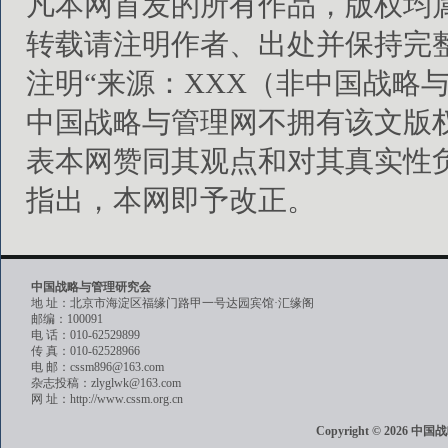
凡本网首发的所有作品，版权均
转载请注明作者、出处并保持完
注明“来源：XXX（非中国战略
中国战略与管理网不拥有该文版
表本网赞同其观点和对其真实性
指出，本网即予改正。
中国战略与管理研究会
地 址：北京市海淀区福缘门路甲一号达园宾馆·汇缘阁
邮编：100091
电 话：010-62529899
传 真：010-62528966
电 邮：cssm896@163.com
杂志投稿：zlyglwk@163.com
网 址：http://www.cssm.org.cn
Copyright © 202