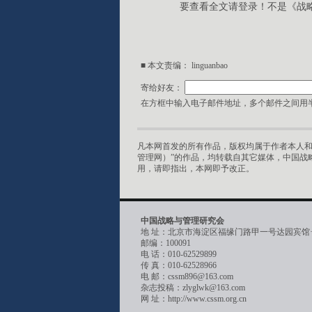
要查看全文请登录！不是《战
■ 本文责编： linguanbao
寄给好友：
在方框中输入电子邮件地址，多个邮件之间用半
凡本网首发的所有作品，版权均属于作者本人和
管理网）”的作品，均转载自其它媒体，中国战
用，请即指出，本网即予改正。
中国战略与管理研究会
地 址：北京市海淀区福缘门路甲一号达园宾馆
邮编：100091
电 话：010-62529899
传 真：010-62528966
电 邮：cssm896@163.com
杂志投稿：zlyglwk@163.com
网 址：http://www.cssm.org.cn