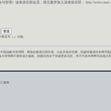
略与管理》读者俱乐部会员，请注册并加入读者俱乐部：
http://www.cssm.
角逗号（,）分隔。
中国战略与管理网，网络转载请注明作者、出处并保持完整，纸媒转载请经本网书面授
略与管理网不拥有该文版权。转载目的在于传递更多信息，并不代表本网赞同其观点
·汇缘阁