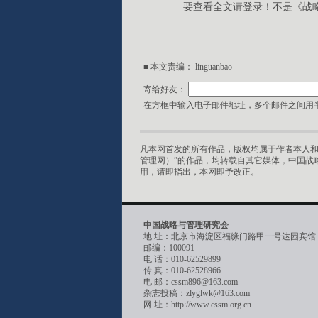
要查看全文请登录！不是《战
■ 本文责编： linguanbao
寄给好友：
在方框中输入电子邮件地址，多个邮件之间用半
凡本网首发的所有作品，版权均属于作者本人和
管理网）”的作品，均转载自其它媒体，中国战
用，请即指出，本网即予改正。
中国战略与管理研究会
地 址：北京市海淀区福缘门路甲一号达园宾馆
邮编：100091
电 话：010-62529899
传 真：010-62528966
电 邮：cssm896@163.com
杂志投稿：zlyglwk@163.com
网 址：http://www.cssm.org.cn