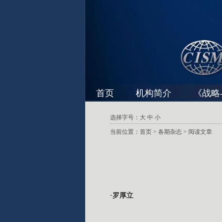
首页
机构简介
《战略
选择字号：
大
中
小
当前位置：
首页
>
各期杂志
> 阅读文章
·罗厚立