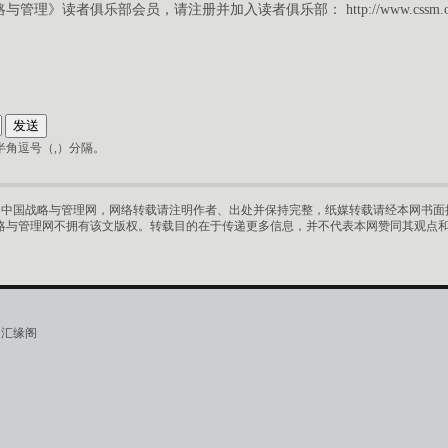
略与管理》读者俱乐部会员，请注册并加入读者俱乐部：
http://www.cssm.
角逗号（,）分隔。
中国战略与管理网，网络转载请注明作者、出处并保持完整，纸媒转载请经本网书面授
略与管理网不拥有该文版权。转载目的在于传递更多信息，并不代表本网赞同其观点
·汇缘阁