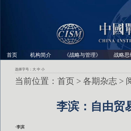
首页
机构简介
《战略与管理》
战略思
选择字号：
大
中
小
当前位置：
首页
>
各期杂志
>
李滨：自由贸
·李滨