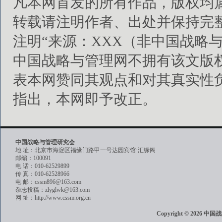
凡本网首发的所有作品，版权均
转载请注明作者、出处并保持完
注明“来源：XXX（非中国战略
中国战略与管理网不拥有该文版
表本网赞同其观点和对其真实性
指出，本网即予改正。
中国战略与管理研究会
地 址：北京市海淀区福缘门路甲一号达园宾馆·汇缘阁
邮编：100091
电 话：010-62529899
传 真：010-62528966
电 邮：cssm896@163.com
杂志投稿：zlyglwk@163.com
网 址：http://www.cssm.org.cn
Copyright © 202