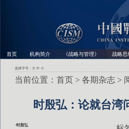
首页
机构简介
《战略与管理》
战略思
选择字号：
大
中
小
当前位置：
首页
>
各期杂志
>
时殷弘：论就台湾问
·时殷弘
标