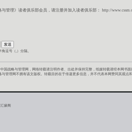
略与管理》读者俱乐部会员，请注册并加入读者俱乐部：
http://www.cssm.
角逗号（,）分隔。
中国战略与管理网，网络转载请注明作者、出处并保持完整，纸媒转载请经本网书面授
略与管理网不拥有该文版权。转载目的在于传递更多信息，并不代表本网赞同其观点
·汇缘阁