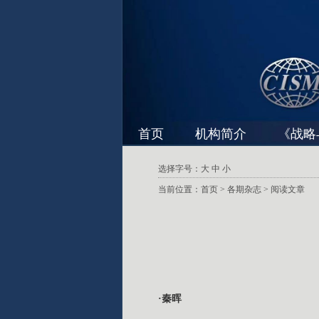
首页
机构简介
《战略
选择字号：
大
中
小
当前位置：
首页
>
各期杂志
> 阅读文章
·秦晖