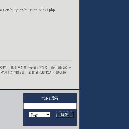
org.cn/huiyuan/huiyuan_xinxi.php
权。 凡本网注明“来源：XXX（非中国战略与
和对其真实性负责。若作者或版权人不愿被使
站内搜索