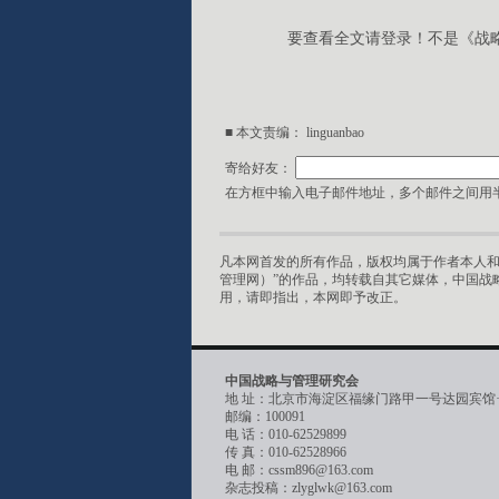
要查看全文请登录！不是《战
■ 本文责编： linguanbao
寄给好友：
在方框中输入电子邮件地址，多个邮件之间用半
凡本网首发的所有作品，版权均属于作者本人和
管理网）”的作品，均转载自其它媒体，中国战
用，请即指出，本网即予改正。
中国战略与管理研究会
地 址：北京市海淀区福缘门路甲一号达园宾馆
邮编：100091
电 话：010-62529899
传 真：010-62528966
电 邮：cssm896@163.com
杂志投稿：zlyglwk@163.com