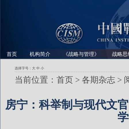
首页
机构简介
《战略与管理》
战略思
选择字号：
大
中
小
当前位置：
首页
>
各期杂志
>
房宁：科举制与现代文官
学