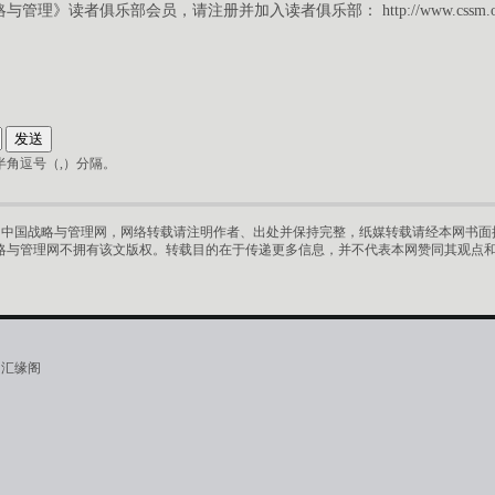
略与管理》读者俱乐部会员，请注册并加入读者俱乐部：
http://www.cssm.
角逗号（,）分隔。
中国战略与管理网，网络转载请注明作者、出处并保持完整，纸媒转载请经本网书面授
略与管理网不拥有该文版权。转载目的在于传递更多信息，并不代表本网赞同其观点
·汇缘阁