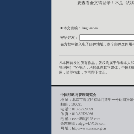
要查看全文请登录！不是《战
■ 本文责编： linguanbao
寄给好友：
在方框中输入电子邮件地址，多个邮件之间用半
凡本网首发的所有作品，版权均属于作者本人和
管理网）”的作品，均转载自其它媒体，中国战
用，请即指出，本网即予改正。
中国战略与管理研究会
地 址：北京市海淀区福缘门路甲一号达园宾馆
邮编：100091
电 话：010-62529899
传 真：010-62528966
电 邮：cssm896@163.com
杂志投稿：zlyglwk@163.com
网 址：http://www.cssm.org.cn